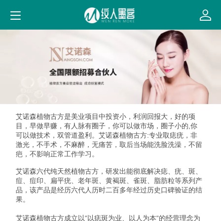
艾诺森植物古方是美业项目中投资小，利润回报大，好的项
目，早做早赚，有人脉有圈子，你可以做市场，圈子小的,你
可以做技术，双管道盈利。艾诺森植物古方:专业取痣疣，非
激光，不手术，不麻醉，无痛苦，取后当场能洗脸洗澡，不留
疤，不影响正常工作学习。
艾诺森六代纯天然植物古方，研发出能彻底解决痣、疣、斑、
痘、痘印、扁平疣、老年斑、黄褐斑、雀斑、脂肪粒等系列产
品，该产品是经历六代人历时二百多年经过历史口碑验证的结
果。
艾诺森植物古方成立以“以痣斑为业、以人为本“的经营理念为